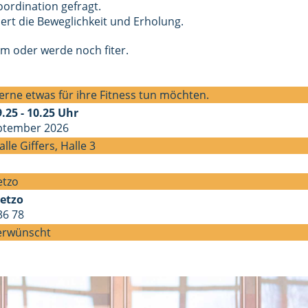
ordination gefragt.
ert die Beweglichkeit und Erholung.
rm oder werde noch fiter.
 gerne etwas für ihre Fitness tun möchten.
.25 - 10.25 Uhr
eptember 2026
lle Giffers, Halle 3
etzo
etzo
 36 78
erwünscht