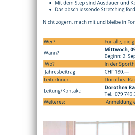
Mit dem Step sind Ausdauer und Ko
Das abschliessende Stretching förd
Nicht zögern, mach mit und bleibe in Fo
Wer?
Für alle, die
Mittwoch, 09
Wann?
Beginn: 2. S
Wo?
In der Sportha
Jahresbeitrag:
CHF 180.—
LeiterInnen:
Dorothea Ra
Dorothea Ra
Leitung/Kontakt:
Tel.: 079 749
Weiteres:
Anmeldung 