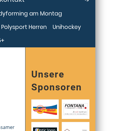
dyforming am Montag
Polysport Herren
Unihockey
5+
Unsere
Sponsoren
insamer