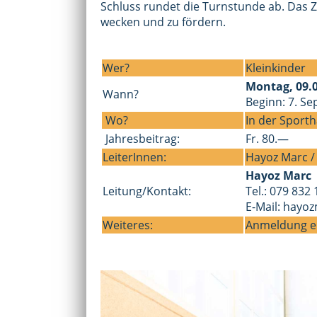
Schluss rundet die Turnstunde ab. Das Z
wecken und zu fördern.
Wer?
Kleinkinder
Montag, 09.0
Wann?
Beginn: 7. S
Wo?
In der Sporth
Jahresbeitrag:
Fr. 80.—
LeiterInnen:
Hayoz Marc /
Hayoz Marc
Leitung/Kontakt:
Tel.: 079 832 
E-Mail:
hayoz
Weiteres:
Anmeldung er